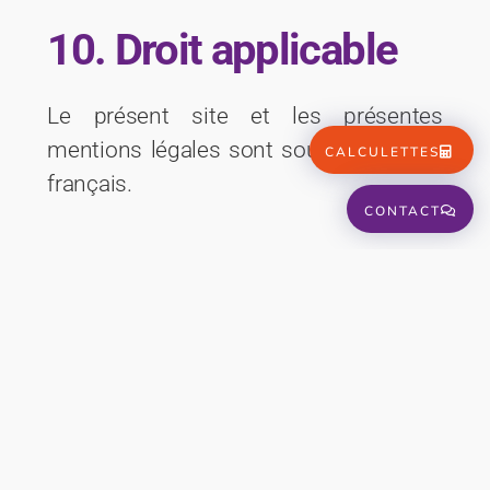
10. Droit applicable
Le présent site et les présentes
mentions légales sont soumis au droit
CALCULETTES
français.
CONTACT