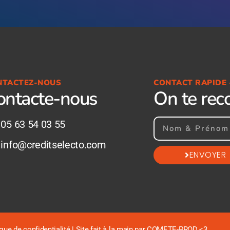
NTACTEZ-NOUS
CONTACT RAPIDE 
ontacte-nous
On te rec
05 63 54 03 55
info@creditselecto.com
ENVOYER
ique de confidentialité
| Site fait à la main par COMETE-PROD <3