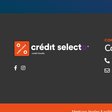
CO
C
Mentions légales
&
polit