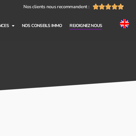





Nos clients nous recommandent :
NCES
NOS CONSEILS IMMO
REJOIGNEZ NOUS